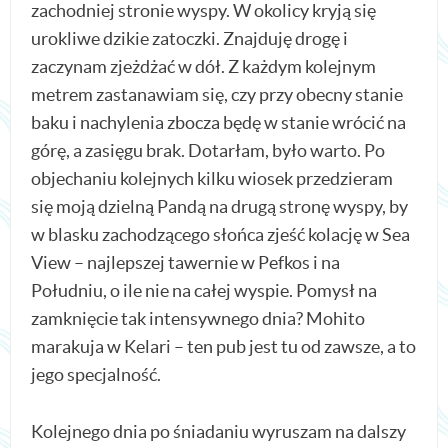
zachodniej stronie wyspy. W okolicy kryją się
urokliwe dzikie zatoczki. Znajduję drogę i
zaczynam zjeżdżać w dół. Z każdym kolejnym
metrem zastanawiam się, czy przy obecny stanie
baku i nachylenia zbocza będę w stanie wrócić na
górę, a zasięgu brak. Dotarłam, było warto. Po
objechaniu kolejnych kilku wiosek przedzieram
się moją dzielną Pandą na drugą stronę wyspy, by
w blasku zachodzącego słońca zjeść kolację w Sea
View – najlepszej tawernie w Pefkos i na
Południu, o ile nie na całej wyspie. Pomysł na
zamknięcie tak intensywnego dnia? Mohito
marakuja w Kelari – ten pub jest tu od zawsze, a to
jego specjalność.
Kolejnego dnia po śniadaniu wyruszam na dalszy