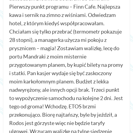
Pierwszy punkt programu – Finn Cafe. Najlepsza
kawa i sernik na zimno z wiśniami. Odwiedzam
hotel, z którym kiedyś współpracowałam.
Chciałam się tylko przebrać (termometr pokazuje
28 stopni), a managerka użycza mi pokoju z
prysznicem – magia! Zostawiam walizkę, lecę do
portu Mandraki z moim misternie
przygotowanym planem, by kupić bilety na promy
i statki. Pan kasjer wydaje się być zaskoczony
moim karkołomnym planem. Budżet z lekka
nadwyrężony, ale innych opcji brak. Trzeci punkt
to wypożyczenie samochodu na kolejne 2 dni. Jest
tego od groma! Wchodzę. ETOS brzmi
przekonująco. Biorę najtańszy, byle by jeździł, a
Rodos jest górzyste więc nie będzie taryfy
ulgowej. Wrzucam walizkę na tylne siedzenie