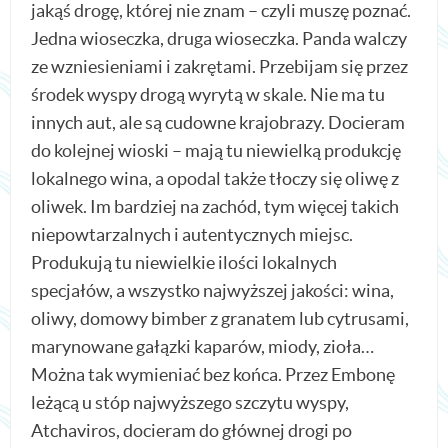
jakąś drogę, której nie znam – czyli muszę poznać.
Jedna wioseczka, druga wioseczka. Panda walczy
ze wzniesieniami i zakrętami. Przebijam się przez
środek wyspy drogą wyrytą w skale. Nie ma tu
innych aut, ale są cudowne krajobrazy. Docieram
do kolejnej wioski – mają tu niewielką produkcję
lokalnego wina, a opodal także tłoczy się oliwę z
oliwek. Im bardziej na zachód, tym więcej takich
niepowtarzalnych i autentycznych miejsc.
Produkują tu niewielkie ilości lokalnych
specjałów, a wszystko najwyższej jakości: wina,
oliwy, domowy bimber z granatem lub cytrusami,
marynowane gałązki kaparów, miody, zioła…
Można tak wymieniać bez końca. Przez Embonę
leżącą u stóp najwyższego szczytu wyspy,
Atchaviros, docieram do głównej drogi po