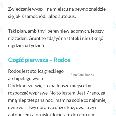
Zwiedzanie wysp – na miejscu na pewno znajdzie
się jakiś samochód…albo autobus.
Taki plan, ambitny i pełen niewiadomych, lepszy
niż żaden. Grunt to zdążyć na statek i nie utknąć
nigdzie na tydzień.
Część pierwsza – Rodos
Rodos jest stolicą greckiego
Finn Cafe, Rodos
archipelagu wysp
Dodekanezu, więc to najlepsze miejsce by
rozpocząć wyprawę. No to jestem. Jest 7 rano, za
mną nieprzespana noc i mam na sobie co najmniej
dwie warstwy ubrań za dużo. Raz, dwa, trzy i
autobusem z lotniska docieram do centrum.