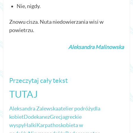
Nie, nigdy.
Znowu cisza. Nuta niedowierzania wisi w
powietrzu.
Aleksandra Malinowska
Przeczytaj cały tekst
TUTAJ
Aleksandra Zalewska
atelier podróży
dla
kobiet
Dodekanez
Grecja
greckie
wyspy
Halki
Karpathos
kobieta w