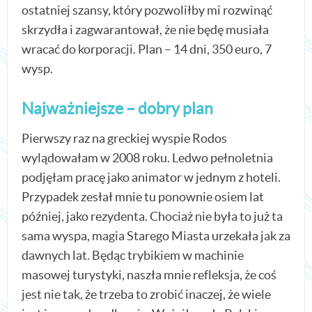
ostatniej szansy, który pozwoliłby mi rozwinąć
skrzydła i zagwarantował, że nie będę musiała
wracać do korporacji. Plan – 14 dni, 350 euro, 7
wysp.
Najważniejsze – dobry plan
Pierwszy raz na greckiej wyspie Rodos
wylądowałam w 2008 roku. Ledwo pełnoletnia
podjęłam pracę jako animator w jednym z hoteli.
Przypadek zesłał mnie tu ponownie osiem lat
później, jako rezydenta. Chociaż nie była to już ta
sama wyspa, magia Starego Miasta urzekała jak za
dawnych lat. Będąc trybikiem w machinie
masowej turystyki, naszła mnie refleksja, że coś
jest nie tak, że trzeba to zrobić inaczej, że wiele