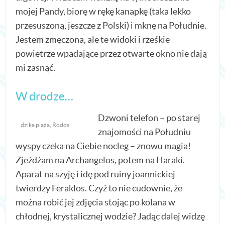
mojej Pandy, biorę w rękę kanapkę (taka lekko
przesuszoną, jeszcze z Polski) i mknę na Południe.
Jestem zmęczona, ale te widoki i rześkie
powietrze wpadające przez otwarte okno nie dają
mi zasnąć.
W drodze…
Dzwoni telefon – po starej
dzika plaża, Rodos
znajomości na Południu
wyspy czeka na Ciebie nocleg – znowu magia!
Zjeżdżam na Archangelos, potem na Haraki.
Aparat na szyję i idę pod ruiny joannickiej
twierdzy Feraklos. Czyż to nie cudownie, że
można robić jej zdjęcia stojąc po kolana w
chłodnej, krystalicznej wodzie? Jadąc dalej widzę