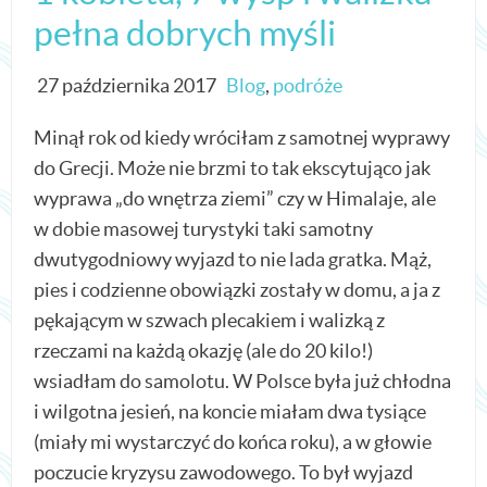
pełna dobrych myśli
27 października 2017
Blog
,
podróże
Minął rok od kiedy wróciłam z samotnej wyprawy
do Grecji. Może nie brzmi to tak ekscytująco jak
wyprawa „do wnętrza ziemi” czy w Himalaje, ale
w dobie masowej turystyki taki samotny
dwutygodniowy wyjazd to nie lada gratka. Mąż,
pies i codzienne obowiązki zostały w domu, a ja z
pękającym w szwach plecakiem i walizką z
rzeczami na każdą okazję (ale do 20 kilo!)
wsiadłam do samolotu. W Polsce była już chłodna
i wilgotna jesień, na koncie miałam dwa tysiące
(miały mi wystarczyć do końca roku), a w głowie
poczucie kryzysu zawodowego. To był wyjazd